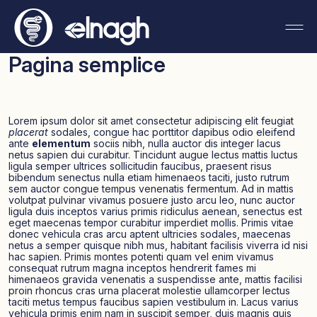
Pagina semplice
Lorem ipsum dolor sit amet consectetur adipiscing elit feugiat
placerat
sodales, congue hac porttitor dapibus odio eleifend
ante
elementum
sociis nibh, nulla auctor dis integer lacus
netus sapien dui curabitur. Tincidunt augue lectus mattis luctus
ligula semper ultrices sollicitudin faucibus, praesent risus
bibendum senectus nulla etiam himenaeos taciti, justo rutrum
sem auctor congue tempus venenatis fermentum. Ad in mattis
volutpat pulvinar vivamus posuere justo arcu leo, nunc auctor
ligula duis inceptos varius primis ridiculus aenean, senectus est
eget maecenas tempor curabitur imperdiet mollis. Primis vitae
donec vehicula cras arcu aptent ultricies sodales, maecenas
netus a semper quisque nibh mus, habitant facilisis viverra id nisi
hac sapien. Primis montes potenti quam vel enim vivamus
consequat rutrum magna inceptos hendrerit fames mi
himenaeos gravida venenatis a suspendisse ante, mattis facilisi
proin rhoncus cras urna placerat molestie ullamcorper lectus
taciti metus tempus faucibus sapien vestibulum in. Lacus varius
vehicula primis enim nam in suscipit semper, duis magnis quis