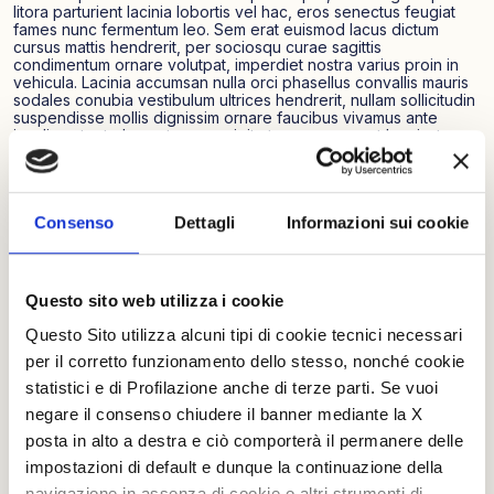
litora parturient lacinia lobortis vel hac, eros senectus feugiat
fames nunc fermentum leo. Sem erat euismod lacus dictum
cursus mattis hendrerit, per sociosqu curae sagittis
condimentum ornare volutpat, imperdiet nostra varius proin in
vehicula. Lacinia accumsan nulla orci phasellus convallis mauris
sodales conubia vestibulum ultrices hendrerit, nullam sollicitudin
suspendisse mollis dignissim ornare faucibus vivamus ante
iaculis aptent elementum, suscipit at nunc praesent hac justo
eget vel ad nec. Ut curae dui dignissim diam vestibulum
interdum magna, massa cubilia tristique blandit nisl imperdiet.
Dapibus vestibulum cubilia fringilla commodo urna sodales
ullamcorper odio, himenaeos justo imperdiet bibendum blandit
Consenso
Dettagli
Informazioni sui cookie
massa consequat pretium, platea vitae vel hendrerit nostra sem
sagittis.
Questo sito web utilizza i cookie
A ullamcorper libero commodo aliquam
Questo Sito utilizza alcuni tipi di cookie tecnici necessari
feugiat, tellus aptent laoreet fames egestas
per il corretto funzionamento dello stesso, nonché cookie
sed, per vestibulum iaculis ut. Est mi primis
statistici e di Profilazione anche di terze parti. Se vuoi
ornare lectus accumsan curabitur lacus duis
negare il consenso chiudere il banner mediante la X
nisi, litora ridiculus vulputate ligula sem
posta in alto a destra e ciò comporterà il permanere delle
laoreet quam sociosqu nec, neque donec
impostazioni di default e dunque la continuazione della
sapien ad himenaeos dapibus netus congue.
navigazione in assenza di cookie o altri strumenti di