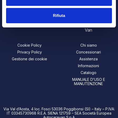
Motorhome
Magnum
Semintegrale
Baron
Rifiuta
Van
Baron Compact
Van
Cookie Policy
Chi siamo
Privacy Policy
Concessionari
Gestione dei cookie
Assistenza
Informazioni
Catalogo
MANUALE D’USO E
MANUTENZIONE
Via Val d’Aosta, 4 loc. Fosci 53036 Poggibonsi (SI) – Italy – P.IVA:
IT 03345730968 R.E.A. SIENA 121759 – SEA Società Europea
Autocaravan S.p.A