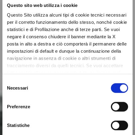
Questo sito web utilizza i cookie
Questo Sito utilizza alcuni tipi di cookie tecnici necessari
per il corretto funzionamento dello stesso, nonché cookie
statistici e di Profilazione anche di terze parti. Se vuoi
negare il consenso chiudere il banner mediante la X
posta in alto a destra e ciò comporterà il permanere delle
impostazioni di default e dunque la continuazione della
navigazione in assenza di cookie o altri strumenti di
tracciamento diversi da quelli tecnici. Se vuoi accettare
tutti i cookie clicca su acconsento tutti, se invece vuoi
autonomamente selezionare i cookie da accettare clicca
Selezione
su acconsento selezionati. Se vuoi saperne di più clicca
Necessari
del
qui. Cliccando sul tasto "Acconsento" permetti l'utilizzo
consenso
dei cookie.
Preferenze
Statistiche