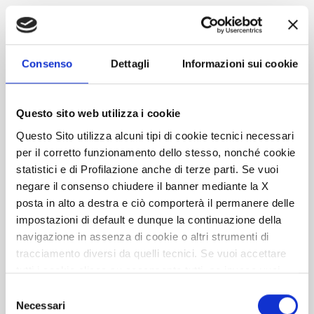
Consenso
Dettagli
Informazioni sui cookie
Questo sito web utilizza i cookie
Questo Sito utilizza alcuni tipi di cookie tecnici necessari
per il corretto funzionamento dello stesso, nonché cookie
statistici e di Profilazione anche di terze parti. Se vuoi
negare il consenso chiudere il banner mediante la X
posta in alto a destra e ciò comporterà il permanere delle
impostazioni di default e dunque la continuazione della
navigazione in assenza di cookie o altri strumenti di
tracciamento diversi da quelli tecnici. Se vuoi accettare
Magnum
tutti i cookie clicca su acconsento tutti, se invece vuoi
autonomamente selezionare i cookie da accettare clicca
Selezione
su acconsento selezionati. Se vuoi saperne di più clicca
Necessari
del