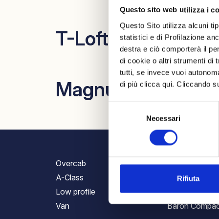
Questo sito web utilizza i c
Questo Sito utilizza alcuni ti
T-Loft 582
statistici e di Profilazione a
destra e ciò comporterà il pe
di cookie o altri strumenti di
tutti, se invece vuoi autono
Magnum 582
di più clicca qui. Cliccando s
Selezione
Necessari
del
consenso
Overcab
T-Loft
A-Class
Magnum
Rifiuta
Low profile
Baron
Van
Baron Compac