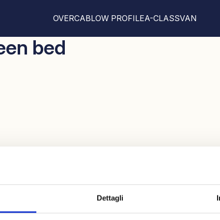
OVERCAB
LOW PROFILE
A-CLASS
VAN
een bed
um
Dettagli