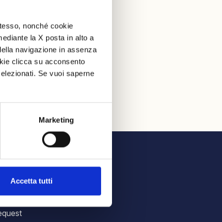
 stesso, nonché cookie
mediante la X posta in alto a
della navigazione in assenza
ookie clicca su acconsento
elezionati. Se vuoi saperne
Marketing
CE MANUAL
Accetta tutti
s
equest