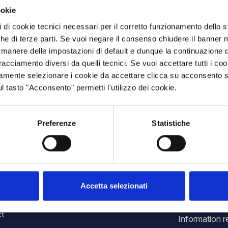
ookie
pi di cookie tecnici necessari per il corretto funzionamento dello
nche di terze parti. Se vuoi negare il consenso chiudere il banner 
rmanere delle impostazioni di default e dunque la continuazione 
 tracciamento diversi da quelli tecnici. Se vuoi accettare tutti i c
mamente selezionare i cookie da accettare clicca su acconsento s
ul tasto "Acconsento" permetti l'utilizzo dei cookie.
Preferenze
Statistiche
Cookie Policy
USER AND
MAINTENAN
Privacy Policy
Accetta selezionati
- All countrie
Cookie preferences
Dealership
t
Information r