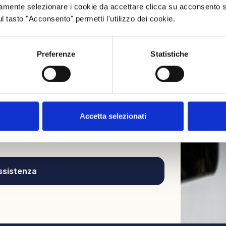
n 2016/679 on the protection of natural
mamente selezionare i cookie da accettare clicca su acconsento s
nal Data and to the free circulation of
ul tasto "Acconsento" permetti l'utilizzo dei cookie.
età Europea Autocaravan group for brands:
er, informs you that the data you provided
d for the purposes specified below.
Preferenze
Statistiche
re that I have read the Privacy Policy. Click
rmation and promotional and commercial offers
Accetta selezionati
nds: Mobilvetta, Elnagh e McLouis.