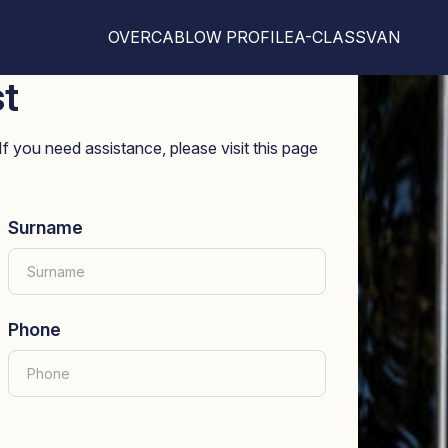
OVERCAB
LOW PROFILE
A-CLASS
VAN
st
If you need assistance, please visit this page
Surname
Phone