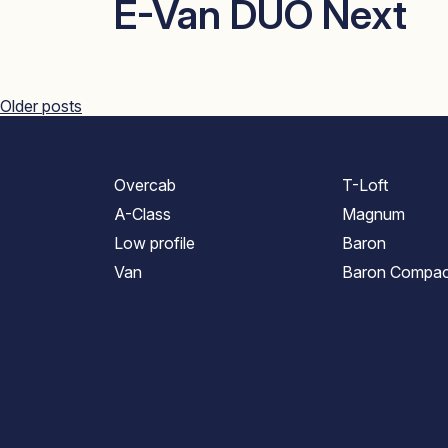
E-Van DUO Next
Posts
Older posts
navigation
Overcab
T-Loft
A-Class
Magnum
Low profile
Baron
Van
Baron Compac