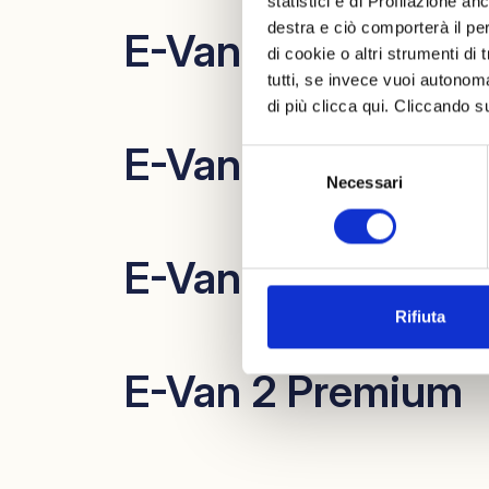
statistici e di Profilazione a
destra e ciò comporterà il pe
E-Van DUO Premi
di cookie o altri strumenti di
tutti, se invece vuoi autono
di più clicca qui. Cliccando s
E-Van 6 XL Premi
Selezione
Necessari
del
consenso
E-Van 5 Premium
Rifiuta
E-Van 2 Premium