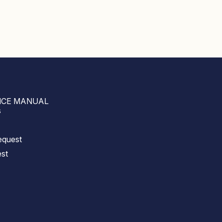
CE MANUAL
s
equest
est