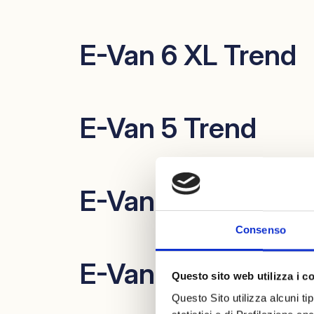
E-Van 6 XL Trend
E-Van 5 Trend
E-Van 2 Trend
Consenso
E-Van DUO XL Pr
Questo sito web utilizza i c
Questo Sito utilizza alcuni ti