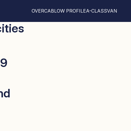
OVERCAB
LOW PROFILE
A-CLASS
VAN
cities
39
nd