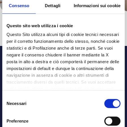
Consenso
Dettagli
Informazioni sui cookie
Questo sito web utilizza i cookie
Questo Sito utilizza alcuni tipi di cookie tecnici necessari
per il corretto funzionamento dello stesso, nonché cookie
statistici e di Profilazione anche di terze parti. Se vuoi
negare il consenso chiudere il banner mediante la X
posta in alto a destra e ciò comporterà il permanere delle
impostazioni di default e dunque la continuazione della
navigazione in assenza di cookie o altri strumenti di
tracciamento diversi da quelli tecnici. Se vuoi accettare
tutti i cookie clicca su acconsento tutti, se invece vuoi
autonomamente selezionare i cookie da accettare clicca
Selezione
su acconsento selezionati. Se vuoi saperne di più clicca
Necessari
del
qui. Cliccando sul tasto "Acconsento" permetti l'utilizzo
consenso
dei cookie.
Preferenze