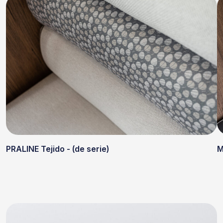
PRALINE Tejido - (de serie)
M