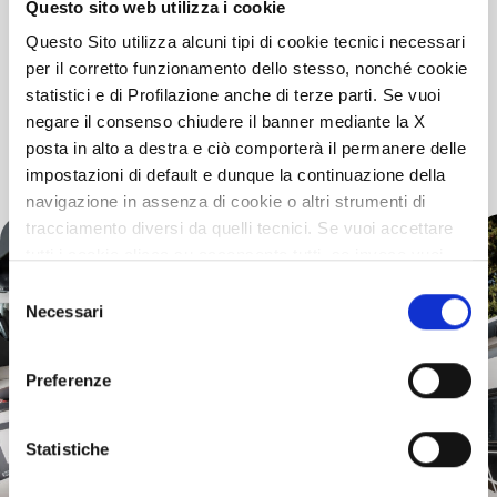
Questo sito web utilizza i cookie
200-W-Solarmodul mit ‚Maximum Power Point Tracking‘-
Regler.
Questo Sito utilizza alcuni tipi di cookie tecnici necessari
per il corretto funzionamento dello stesso, nonché cookie
statistici e di Profilazione anche di terze parti. Se vuoi
negare il consenso chiudere il banner mediante la X
posta in alto a destra e ciò comporterà il permanere delle
GALLERY
VIRTUAL TOUR
impostazioni di default e dunque la continuazione della
navigazione in assenza di cookie o altri strumenti di
tracciamento diversi da quelli tecnici. Se vuoi accettare
tutti i cookie clicca su acconsento tutti, se invece vuoi
autonomamente selezionare i cookie da accettare clicca
Selezione
su acconsento selezionati. Se vuoi saperne di più clicca
Necessari
del
qui. Cliccando sul tasto "Acconsento" permetti l'utilizzo
consenso
dei cookie.
Preferenze
Statistiche