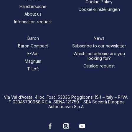
Cookie Policy
Händlersuche
Cookie-Einstellungen
About us
Information request
Baron
News
Baron Compact
Subscribe to our newsletter
E-Van
Which motorhome are you
looking for?
Magnum
Catalog request
T-Loft
Via Val d’Aosta, 4 loc. Fosci 53036 Poggibonsi (SI) – Italy – P.IVA:
IT 03345730968 R.E.A. SIENA 121759 – SEA Società Europea
Autocaravan S.p.A